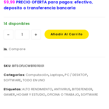
$9,99
PRECIO OFERTA para pagos: efectivo,
deposito o transferencia bancaria
14 disponibles
Añadir Al Carrito
Compare
SKU:
BITSOFLICWB11011001
Categorías:
Computación
,
Laptops
,
PC / DESKTOP
,
SOFTWARE
,
TODO EN UNO
Etiquetas:
ALTO RENDIMIENTO
,
ANTIVIRUS
,
BITDEFENDER
,
GAMER
,
HOGAR Y ESTUDIO
,
OFICINA O TRABAJO
,
SOFTWARE