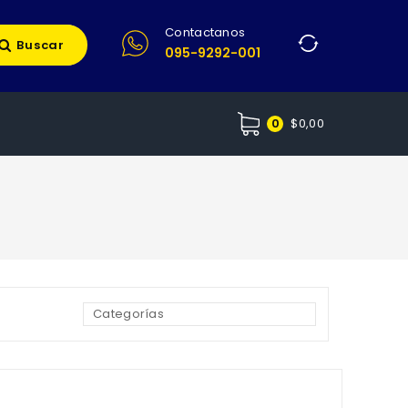
Contactanos
Buscar
095-9292-001
$
0,00
0