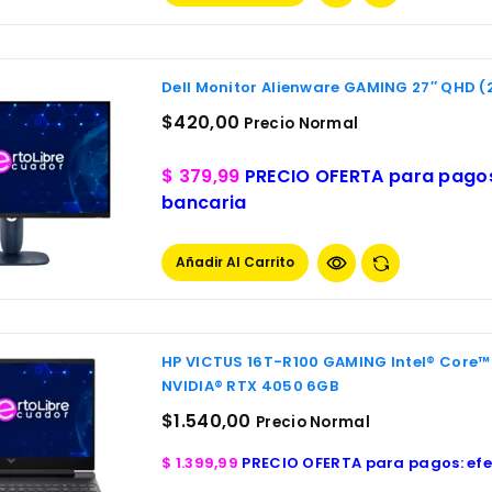
Dell Monitor Alienware GAMING 27″ QHD 
$
420,00
Precio Normal
$ 379,99
PRECIO OFERTA para pagos:
bancaria
Añadir Al Carrito
HP VICTUS 16T-R100 GAMING Intel® Core™ 
NVIDIA® RTX 4050 6GB
$
1.540,00
Precio Normal
$ 1.399,99
PRECIO OFERTA para pagos: efe