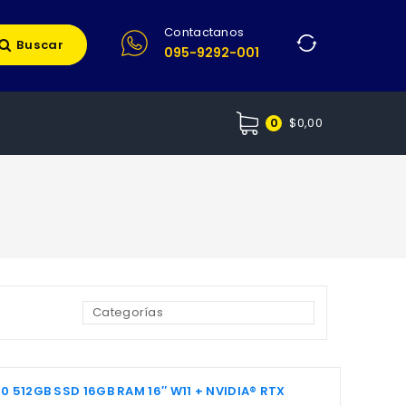
Contactanos
Buscar
095-9292-001
$
0,00
0
 512GB SSD 16GB RAM 16″ W11 + NVIDIA® RTX