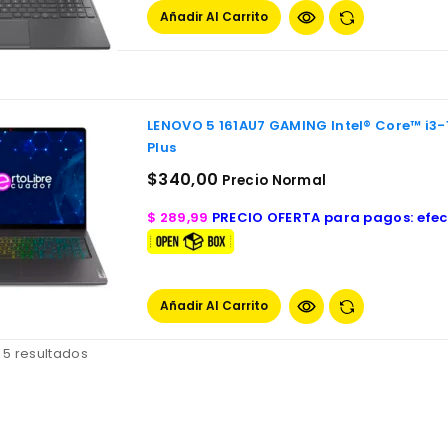
Añadir Al Carrito
LENOVO 5 161AU7 GAMING Intel® Core™ i3
Plus
$
340,00
Precio Normal
$ 289,99
PRECIO OFERTA para pagos: efect
Añadir Al Carrito
 5 resultados