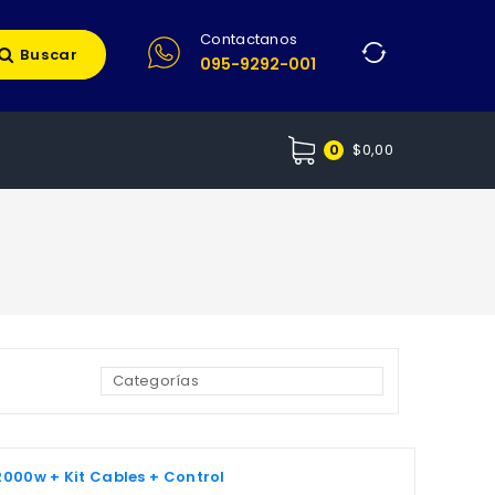
Contactanos
Buscar
095-9292-001
$
0,00
0
000w + Kit Cables + Control