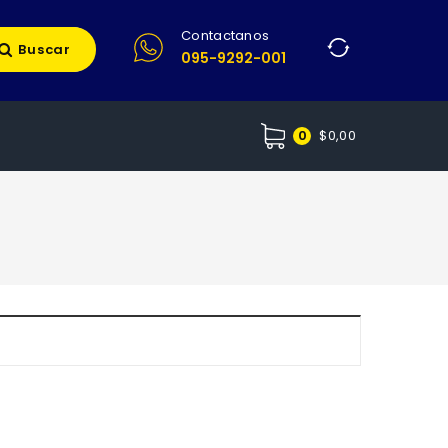
Contactanos
Buscar
095-9292-001
$
0,00
0